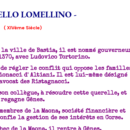
ELLO LOMELLINO -
( XIVème Siècle)
 la ville de Bastia, il est nommé gouverneu
 1370, avec Ludovico Tortorino.
 de régler le conflit qui oppose les famille
ionacci d' Altiani. Il est lui-même désigné
'avocat des Ristagnacci.
son collègue, à résoudre cette querelle, et
regagne Gênes.
 membres de la Maona, société financière et
onfie la gestion de ses intérêts en Corse.
chec de la Maona, il rentre à Gênes.