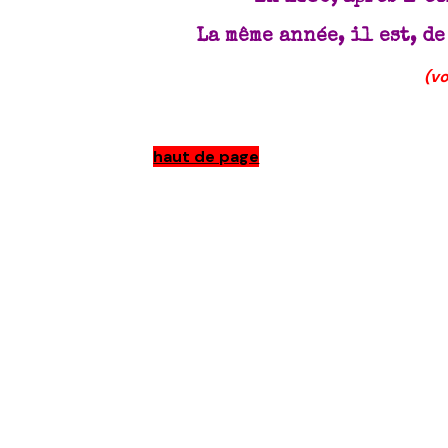
La même année, il est, d
(vo
haut de page