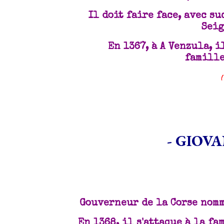
Il doit faire face, avec s
Seig
En 1367, à A Venzula, 
famille
(
- GIOV
Gouverneur de la Corse nomm
En 1368, il s'attaque à la fa