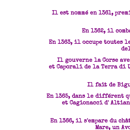
Il est nommé en 1361, prem
En 1362, il comb
En 1363, il occupe toutes l
del
Il gouverne la Corse ave
et Caporali de la Terra di
Il fait de Big
En 1365, dans le différent 
et Cagionacci d' Altian
En 1366, il s'empare du châ
Mare, un Av