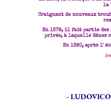
la 
Craignant de nouveaux troub
re
En 1378, il fait partie des
privée, à laquelle Gênes c
En 1380, après l' é
(vo
- LUDOVICO