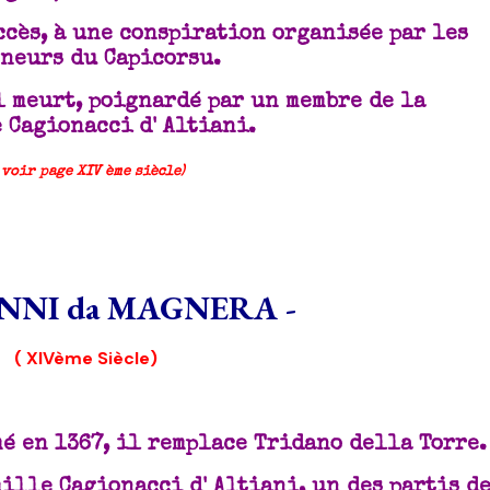
uccès, à une conspiration organisée par les
neurs du Capicorsu.
il meurt, poignardé par un membre de la
 Cagionacci d' Altiani.
 voir page XIV ème siècle)
ANNI da MAGNERA -
( XIVème Siècle)
é en 1367, il remplace Tridano della Torre.
mille Cagionacci d' Altiani, un des partis d