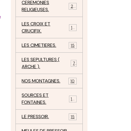
CEREMONIES
23
RELIGIEUSES.
e
LES CROIX ET
18
CRUCIFIX.
LES CIMETIERES.
15
LES SEPULTURES (
7
ARCHE ).
NOS MONTAGNES.
10
SOURCES ET
10
FONTAINES.
LE PRESSOIR.
15
MEULES DE PRESSOIR