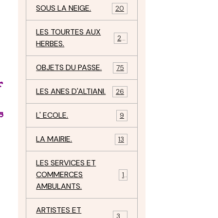
SOUS LA NEIGE.
20
LES TOURTES AUX
29
HERBES.
OBJETS DU PASSE.
75
r
LES ANES D'ALTIANI.
26
L' ECOLE.
s
9
LA MAIRIE.
13
LES SERVICES ET
COMMERCES
11
AMBULANTS.
ARTISTES ET
34