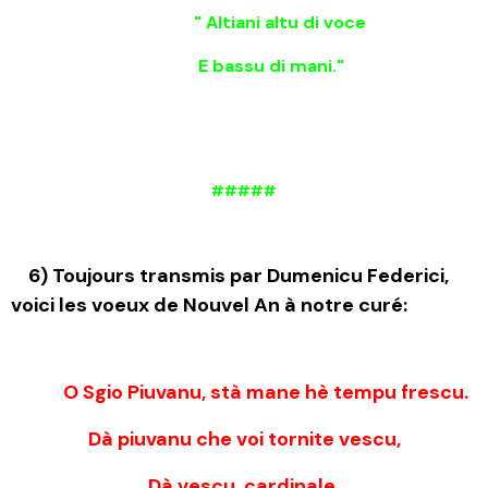
" Altiani altu di voce
E bassu di mani."
#####
6) Toujours transmis par Dumenicu Federici,
voici les voeux de Nouvel An à notre curé:
O Sgio Piuvanu, stà mane hè tempu frescu.
Dà piuvanu che voi tornite vescu,
Dà vescu, cardinale,