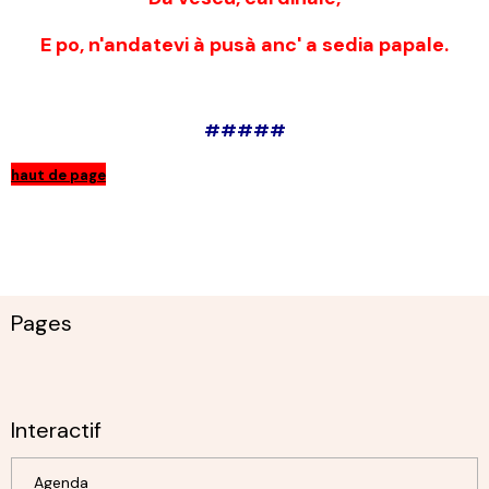
E po, n'andatevi à pusà anc' a sedia papale.
#####
haut de page
Pages
Interactif
Agenda