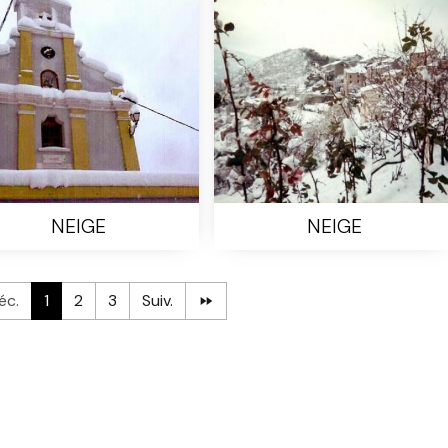
NEIGE
NEIGE
éc.
1
2
3
Suiv.