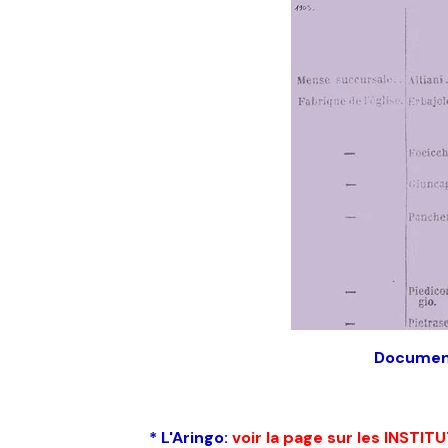
Document
* L'Aringo:
voir la page sur les INSTIT