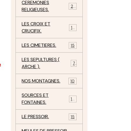
CEREMONIES
23
RELIGIEUSES.
LES CROIX ET
18
CRUCIFIX.
LES CIMETIERES.
15
LES SEPULTURES (
7
e
ARCHE ).
NOS MONTAGNES.
10
SOURCES ET
10
FONTAINES.
LE PRESSOIR.
15
MEULES DE PRESSOIR