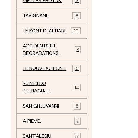
VIEILLES PHOTOS.
16
TAVIGNANI.
18
LE PONT D' ALTIANI.
20
ACCIDENTS ET
8
e
DEGRADATIONS.
LE NOUVEAU PONT.
15
RUINES DU
12
PETRAGHJU.
SAN GHJUVANNI
8
A PIEVE.
7
SANT'ALESIU
17