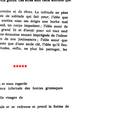
*****