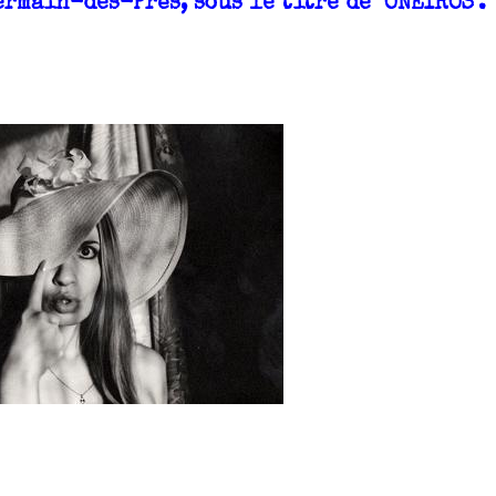
rmain-des-Prés, sous le titre de "ONEIROS".