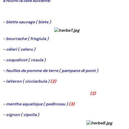
a fourni la liste suivante:
- blette sauvage ( biete )
- bourrache ( frisgiula )
- céleri ( celeru )
- coquelicot ( rosula )
- feuilles de pomme de terre ( pampane di pomi )
- laiteron ( cicciarbula )
(2)
(2)
- menthe aquatique ( pedirossu )
(3)
- oignon ( cipolla )