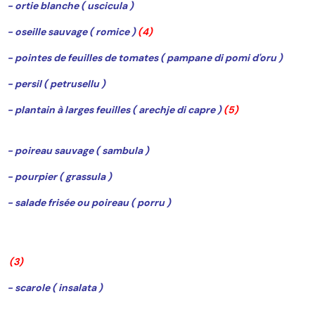
- ortie blanche ( uscicula )
- oseille sauvage ( romice )
(4)
- pointes de feuilles de tomates ( pampane di pomi d'oru )
- persil ( petrusellu )
- plantain à larges feuilles ( arechje di capre )
(5)
- poireau sauvage ( sambula )
- pourpier ( grassula )
- salade frisée ou poireau ( porru )
(3)
- scarole ( insalata )