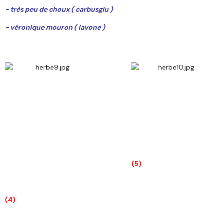
- très peu de choux ( carbusgiu )
- véronique mouron ( lavone )
(5)
(4)