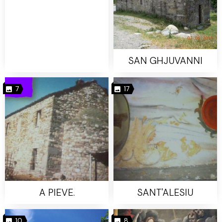
SAN GHJUVANNI
7
17
A PIEVE.
SANT'ALESIU
10
8