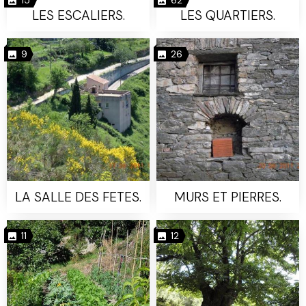
LES ESCALIERS.
LES QUARTIERS.
9
26
LA SALLE DES FETES.
MURS ET PIERRES.
11
12