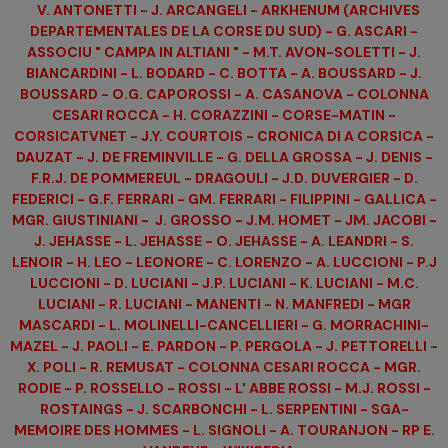
V. ANTONETTI - J. ARCANGELI - ARKHENUM (ARCHIVES
DEPARTEMENTALES DE LA CORSE DU SUD) - G. ASCARI -
ASSOCIU " CAMPA IN ALTIANI " - M.T. AVON-SOLETTI - J.
BIANCARDINI - L. BODARD - C. BOTTA - A. BOUSSARD - J.
BOUSSARD - O.G. CAPOROSSI - A. CASANOVA - COLONNA
CESARI ROCCA - H. CORAZZINI - CORSE-MATIN -
CORSICATVNET - J.Y. COURTOIS - CRONICA DI A CORSICA -
DAUZAT - J. DE FREMINVILLE - G. DELLA GROSSA - J. DENIS -
F.R.J. DE POMMEREUL - DRAGOULI - J.D. DUVERGIER - D.
FEDERICI - G.F. FERRARI - GM. FERRARI - FILIPPINI - GALLICA -
MGR. GIUSTINIANI - J. GROSSO - J.M. HOMET - JM. JACOBI -
J. JEHASSE - L. JEHASSE - O. JEHASSE - A. LEANDRI - S.
LENOIR - H. LEO - LEONORE - C. LORENZO - A. LUCCIONI - P.J
LUCCIONI - D. LUCIANI - J.P. LUCIANI - K. LUCIANI - M.C.
LUCIANI - R. LUCIANI - MANENTI - N. MANFREDI - MGR
MASCARDI - L. MOLINELLI-CANCELLIERI - G. MORRACHINI-
MAZEL - J. PAOLI - E. PARDON - P. PERGOLA - J. PETTORELLI -
X. POLI - R. REMUSAT - COLONNA CESARI ROCCA - MGR.
RODIE - P. ROSSELLO - ROSSI - L' ABBE ROSSI - M.J. ROSSI -
ROSTAINGS - J. SCARBONCHI -
L. SERPENTINI -
SGA-
MEMOIRE DES HOMMES - L. SIGNOLI - A. TOURANJON - RP E.