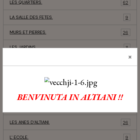
LES QUARTIERS.
62
LA SALLE DES FETES.
9
MURS ET PIERRES.
26
LES JARDINS.
11
×
LES ARBRES.
12
SOUS LA NEIGE.
20
LES TOURTES AUX HERBES.
29
BENVINUTA IN ALTIANI !!
OBJETS DU PASSE.
75
LES ANES D'ALTIANI.
26
L' ECOLE.
9