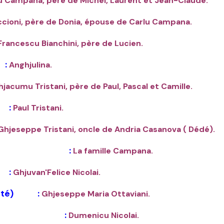
u Campana, père de Michel, Laurent et Jean-Claude.
ccioni, père de Donia, épouse de Carlu Campana.
rancescu Bianchini, père de Lucien.
:
Anghjulina.
hjacumu Tristani, père de Paul, Pascal et Camille.
:
Paul Tristani.
Ghjeseppe Tristani, oncle de Andria Casanova ( Dédé).
rpents) :
La famille Campana.
:
Ghjuvan'Felice Nicolai.
poté) :
Ghjeseppe Maria Ottaviani.
judant) :
Dumenicu Nicolai.