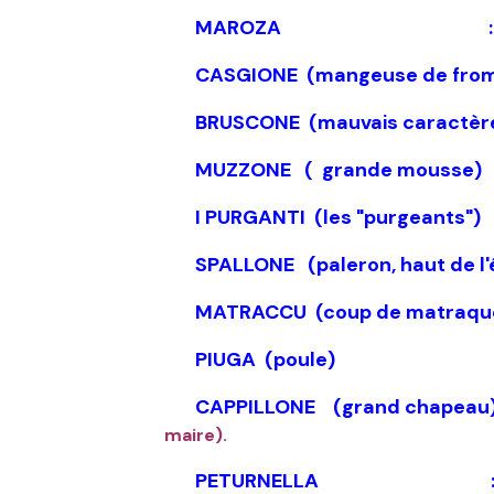
MAROZA :
CASGIONE (mangeuse de fromag
BRUSCONE (mauvais caractèr
MUZZONE
( grande mousse
I PURGANTI (les "purgeants"
SPALLONE (paleron, haut de l'é
MATRACCU (coup de matra
PIUGA (poule)
CAPPILLONE (grand chap
maire).
PETURNELLA 