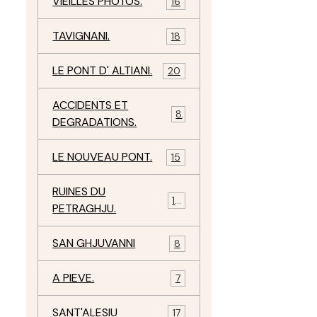
VIEILLES PHOTOS.
16
TAVIGNANI.
18
LE PONT D' ALTIANI.
20
ACCIDENTS ET
.
8
DEGRADATIONS.
LE NOUVEAU PONT.
15
RUINES DU
12
PETRAGHJU.
SAN GHJUVANNI
8
.
A PIEVE.
7
SANT'ALESIU
17