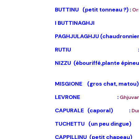
BUTTINU (petit tonneau ?) :
Or
I BUTTINAGHJI 
PAGHJULAGHJU (chaudronnier
RUTIU 
NIZZU (ébouriffé,plante épine
MISGIONE (gros chat, mato
LEVRONE :
Ghjuvan 
CAPURALE (caporal) :
Du
TUCHETTU (un peu
CAPPILLINU (petit 