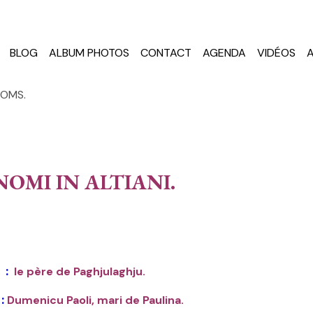
BLOG
ALBUM PHOTOS
CONTACT
AGENDA
VIDÉOS
NOMS.
NOMI IN ALTIANI.
 :
le père de Paghjulaghju.
:
Dumenicu Paoli, mari de Paulina.