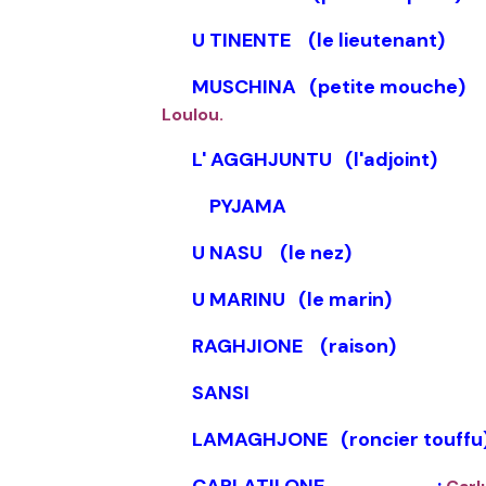
U TINENTE (le lieutena
MUSCHINA (petite
Loulou.
L' AGGHJUNTU (l'ad
PYJAMA
U NASU (le ne
U MARINU (le ma
RAGHJIONE (raison)
SANSI 
LAMAGHJONE (roncier touff