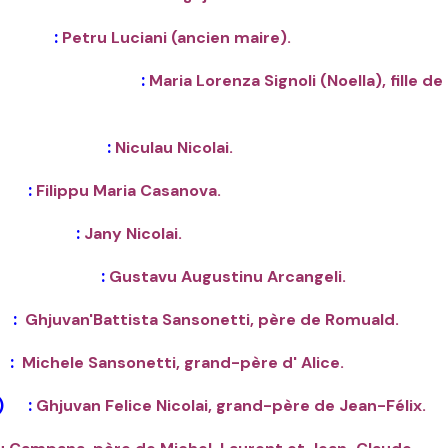
nt) :
Petru Luciani (ancien maire).
 mouche) :
Maria Lorenza Signoli (Noella), fille de
joint) :
Niculau Nicolai.
 :
Filippu Maria Casanova.
z) :
Jany Nicolai.
rin) :
Gustavu Augustinu Arcangeli.
 :
Ghjuvan'Battista Sansonetti, père de Romuald.
:
Michele Sansonetti, grand-père d' Alice.
u) :
Ghjuvan Felice Nicolai, grand-père de Jean-Félix.