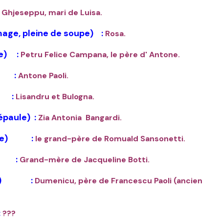
Ghjeseppu, mari de Luisa.
e, pleine de soupe) :
Rosa.
e) :
Petru Felice Campana, le père d' Antone.
) :
Antone Paoli.
) :
Lisandru et Bulogna.
paule) :
Zia Antonia Bangardi.
que) :
le grand-père de Romuald Sansonetti.
 :
Grand-mère de Jacqueline Botti.
eau) :
Dumenicu, père de Francescu Paoli (ancien
:
???