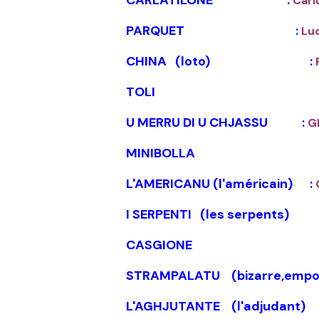
CARLATILONE :
Carl
PARQUET :
Lu
CHINA (loto) :
F
TOLI 
U MERRU DI U CHJASSU :
G
MINIBOLLA 
L'AMERICANU (l'américain) :
I SERPENTI (les se
CASGIONE 
STRAMPALATU (bizarre,em
L'AGHJUTANTE (l'ad