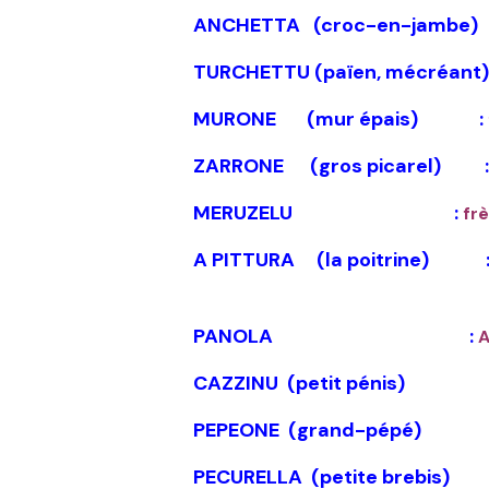
ANCHETTA (croc-en-jambe)
TURCHETTU (païen, mécréant)
MURONE (mur épais) :
ZARRONE (gros picarel) 
MERUZELU :
fr
A PITTURA (la poitrine) 
PANOLA :
A
CAZZINU (petit pénis)
PEPEONE (grand-pépé)
PECURELLA (petite brebis)