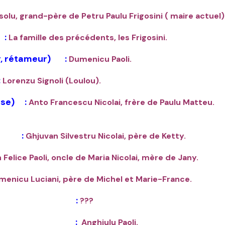
solu, grand-père de Petru Paulu Frigosini ( maire actuel)
:
La famille des précédents, les Frigosini.
, rétameur) :
Dumenicu Paoli.
:
Lorenzu Signoli (Loulou).
use) :
Anto Francescu
Nicolai
, frè
re de Paulu Matteu.
u) :
Ghjuvan Silvestru Nicolai, père de Ketty.
Felice Paoli, oncle de Maria Nicolai, mère de Jany.
menicu Luciani, père de Michel et Marie-France.
 dingue) :
???
chapeau) :
Anghjulu Paoli.