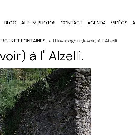
BLOG
ALBUM PHOTOS
CONTACT
AGENDA
VIDÉOS
URCES ET FONTAINES.
U lavatoghju (lavoir) à l' Alzelli.
ir) à l' Alzelli.