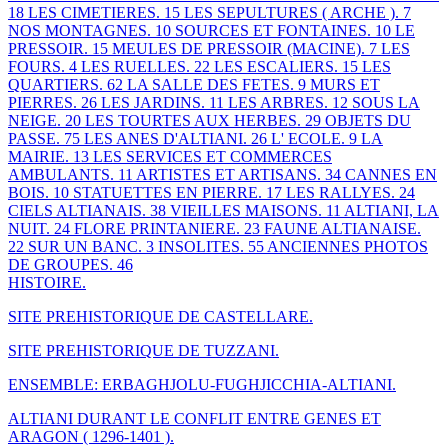
18
LES CIMETIERES.
15
LES SEPULTURES ( ARCHE ).
7
NOS MONTAGNES.
10
SOURCES ET FONTAINES.
10
LE
PRESSOIR.
15
MEULES DE PRESSOIR (MACINE).
7
LES
FOURS.
4
LES RUELLES.
22
LES ESCALIERS.
15
LES
QUARTIERS.
62
LA SALLE DES FETES.
9
MURS ET
PIERRES.
26
LES JARDINS.
11
LES ARBRES.
12
SOUS LA
NEIGE.
20
LES TOURTES AUX HERBES.
29
OBJETS DU
PASSE.
75
LES ANES D'ALTIANI.
26
L' ECOLE.
9
LA
MAIRIE.
13
LES SERVICES ET COMMERCES
AMBULANTS.
11
ARTISTES ET ARTISANS.
34
CANNES EN
BOIS.
10
STATUETTES EN PIERRE.
17
LES RALLYES.
24
CIELS ALTIANAIS.
38
VIEILLES MAISONS.
11
ALTIANI, LA
NUIT.
24
FLORE PRINTANIERE.
23
FAUNE ALTIANAISE.
22
SUR UN BANC.
3
INSOLITES.
55
ANCIENNES PHOTOS
DE GROUPES.
46
HISTOIRE.
SITE PREHISTORIQUE DE CASTELLARE.
SITE PREHISTORIQUE DE TUZZANI.
ENSEMBLE: ERBAGHJOLU-FUGHJICCHIA-ALTIANI.
ALTIANI DURANT LE CONFLIT ENTRE GENES ET
ARAGON ( 1296-1401 ).