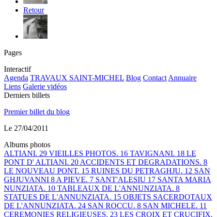
Retour
Pages
Interactif
Agenda
TRAVAUX SAINT-MICHEL
Blog
Contact
Annuaire
Liens
Galerie vidéos
Derniers billets
Premier billet du blog
Le 27/04/2011
Albums photos
ALTIANI.
29
VIEILLES PHOTOS.
16
TAVIGNANI.
18
LE
PONT D' ALTIANI.
20
ACCIDENTS ET DEGRADATIONS.
8
LE NOUVEAU PONT.
15
RUINES DU PETRAGHJU.
12
SAN
GHJUVANNI
8
A PIEVE.
7
SANT'ALESIU
17
SANTA MARIA
NUNZIATA.
10
TABLEAUX DE L'ANNUNZIATA.
8
STATUES DE L'ANNUNZIATA.
15
OBJETS SACERDOTAUX
DE L'ANNUNZIATA.
24
SAN ROCCU.
8
SAN MICHELE.
11
CEREMONIES RELIGIEUSES.
23
LES CROIX ET CRUCIFIX.